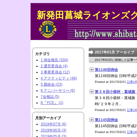
新発田菖城ライオンズ
2017年03月 アーカイブ
カテゴリ
1 例会報告 (204)
2017年03月に投稿した記事
2 運営委員会 (4)
第1146回例会
3 事業委員会 (12)
第1146回例会 日時/平成2
4 アクティビティ (46)
Posted at 2017/03/21
記事UR
5 親睦会 (23)
6 アニバーサリー (6)
第３８回小柴杯・菖城旗
7会報誌 (5)
第３８回小柴杯・菖城旗
8『YCE』 (1)
時/ ２９年２月...
Posted at 2017/03/21
記事UR
月別アーカイブ
第1145回例会
2019年07月 (6)
第1145回例会 日時/平成2
2019年06月 (3)
Posted at 2017/03/21
記事UR
2019年05月 (3)