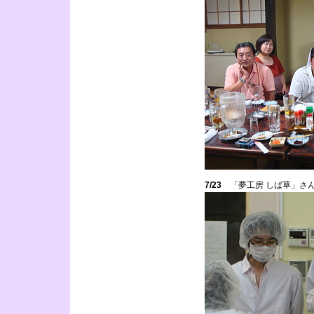
7/23
「夢工房 しば草」さ