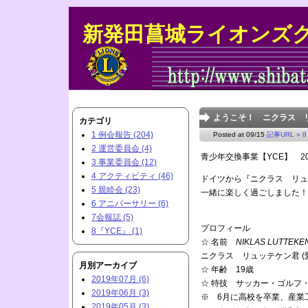
新発田菖城ライオンズ
ようこそ！ ニクラス
カテゴリ
1 例会報告 (204)
Posted at 09/15
記事URL »
8
2 運営委員会 (4)
青少年交換事業【YCE】 20
3 事業委員会 (12)
4 アクティビティ (46)
ドイツから『ニクラス リュ
5 親睦会 (23)
一緒に楽しく過ごしました！
6 アニバーサリー (6)
7会報誌 (5)
プロフィール
8『YCE』 (1)
☆ 名前
NIKLAS LUTTEKE
ニクラス リュッテケン君 (
月別アーカイブ
☆ 年齢 19歳
2019年07月 (6)
☆ 特技 サッカー・ゴルフ
2019年06月 (3)
※ 6月に高校を卒業、産業
2019年05月 (3)