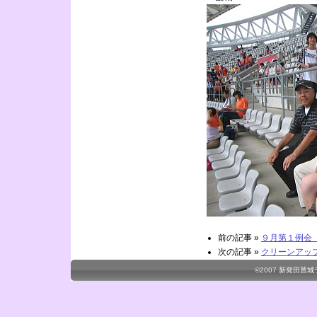
前の記事 »
９月第１例会 (
次の記事 »
クリーンアッ
©2007
新発田菖城