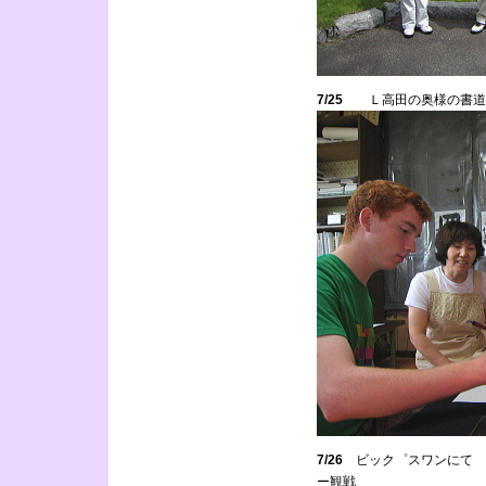
7/25
Ｌ高田の奥様の書道
7/26
ビック゜スワンにて 
ー観戦