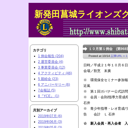
新発田菖城ライオンズ
１０月第１例会 (第968
カテゴリ
1 例会報告 (204)
Posted at 10/14
記事URL »
1
2 運営委員会 (4)
日時／平成２１年１０月６
3 事業委員会 (12)
会場／割烹 末廣
4 アクティビティ (46)
5 親睦会 (23)
※ 環境保全セミ
6 アニバーサリー (6)
近嵐
7会報誌 (5)
※ 第１回ガバナー公式訪
8『YCE』 (1)
※ 会員・会則/指導力育成
石井
※ 青少年指導・レオ育成/ラ
月別アーカイブ
告 会計 Ｌ 石井
2019年07月 (6)
2019年06月 (3)
☆ 新入会員・再入会者 入
2019年05月 (3)