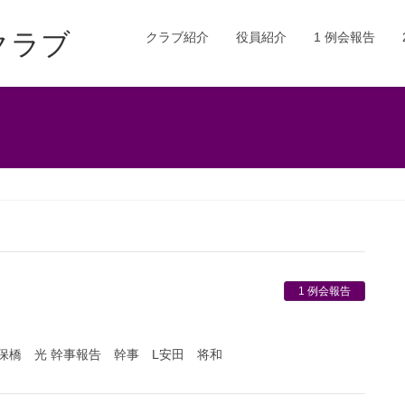
クラブ
クラブ紹介
役員紹介
1 例会報告
1 例会報告
伊保橋 光 幹事報告 幹事 L安田 将和