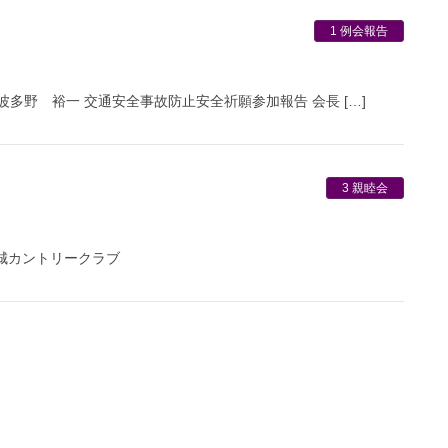
1 例会報告
L波多野 裕一 交通安全事故防止安全祈願参加報告 会長 […]
3 親睦会
田城カントリークラブ