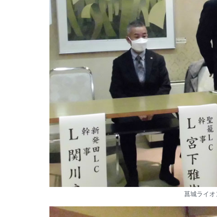
菖城ライオ