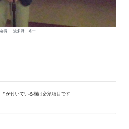
会長L 波多野 裕一
。
*
が付いている欄は必須項目です