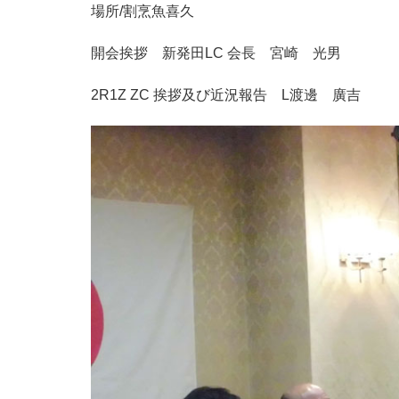
場所/割烹魚喜久
開会挨拶 新発田LC 会長 宮崎 光男
2R1Z ZC 挨拶及び近況報告 L渡邊 廣吉